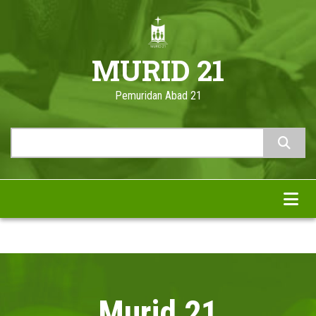
Skip
to
main
MURID 21
content
Pemuridan Abad 21
Search
Murid 21