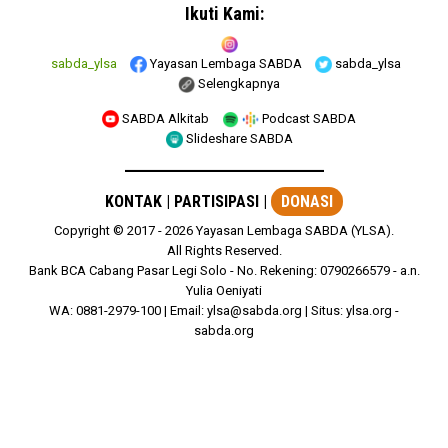
Ikuti Kami:
sabda_ylsa
Yayasan Lembaga SABDA
sabda_ylsa
Selengkapnya
SABDA Alkitab
Podcast SABDA
Slideshare SABDA
KONTAK
|
PARTISIPASI
|
DONASI
Copyright
© 2017 -
2026
Yayasan Lembaga SABDA (YLSA).
All Rights Reserved.
Bank BCA Cabang Pasar Legi Solo - No. Rekening: 0790266579 - a.n.
Yulia Oeniyati
WA:
0881-2979-100
| Email:
ylsa@sabda.org
| Situs:
ylsa.org
-
sabda.org